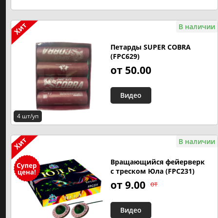
В наличии
ЗАКАЗАТЬ САЛЮТ НА ПРАЗДНИК
Петарды SUPER COBRA
На свадьбу
(FPC629)
Фаершоу на свадьбу
от 50.00
На день рождения
Видео
На выпускной
4 шт/уп
В наличии
Вращающийся фейерверк
с треском Юла (FPC231)
от 9.00
от
Видео