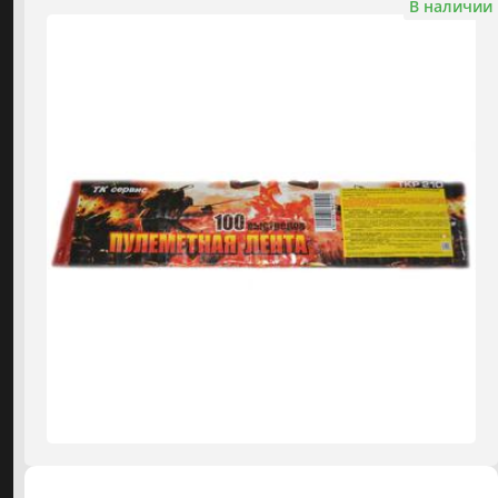
В наличии
Фонтаны холодного огня
ДЛЯ КЛИЕНТОВ
Огнепады
О КОМПАНИИ
Наши работы
МАГАЗИНЫ
Гендер-пати
ОТЗЫВЫ
Аренда спецэффектов
ВИДЕОКАТАЛОГ
КАТАЛОГ ПИРОТЕХНИКИ
Цветной дым
⚡️ от 10р. до 65р.
2
Малые салюты
⚡️ от 15р. до 90р.
3
Средние салюты