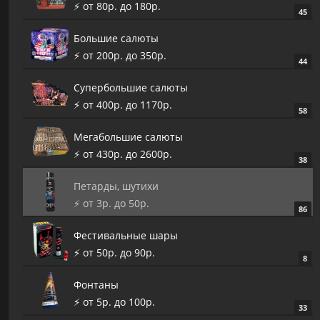
⚡️ от 80р. до 180р.
45
Большие салюты
⚡️ от 200р. до 350р.
44
Супербольшие салюты
⚡️ от 400р. до 1170р.
58
Мегабольшие салюты
⚡️ от 430р. до 2600р.
38
Петарды, шутихи
⚡️ от 3р. до 50р.
86
Фестивальные шары
⚡️ от 50р. до 90р.
8
Фонтаны
⚡️ от 5р. до 100р.
33