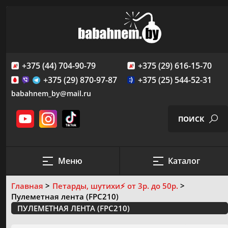
+375 (44) 704-90-79
+375 (29) 616-15-70
+375 (29) 870-97-87
+375 (25) 544-52-31
babahnem_by@mail.ru
ПОИСК
Меню
Каталог
ПРОВЕДЕНИЕ ФЕЙЕРВЕРК-ШОУ
Главная
Петарды, шутихи
⚡️ от 3р. до 50р.
САЛЮТЫ И ФЕЙЕРВЕРКИ
Пулеметная лента (FPC210)
Создание пиромузыкального шоу
СКИДКИ И АКЦИИ
ПУЛЕМЕТНАЯ ЛЕНТА (FPC210)
Пиротехнические фигуры и надписи
ЛИЦЕНЗИЯ