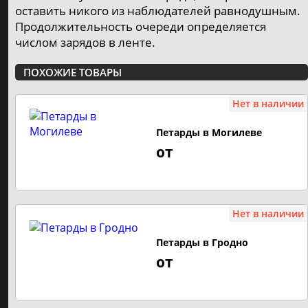
Ракеты, римские свечи, базуки
оставить никого из наблюдателей равнодушным.
⚡️ от 3р. до 350р.
Продолжительность очереди определяется
4
числом зарядов в ленте.
Cвечи в торт
ПОХОЖИЕ ТОВАРЫ
⚡️ от 6р. до 21р.
1
Бенгальские огни
Нет в наличии
⚡️ от 3р. до 30р.
1
Петарды в Могилеве
Небесные фонарики
от
⚡️ от 8р. до 8р.
Хлопушки
Нет в наличии
⚡️ от 2р. до 25р.
3
Петарды в Гродно
Фаера, стробоскопы
от
⚡️ от 6р. до 15р.
1
ФЕЙЕРВЕРК ПО ЦЕНАМ