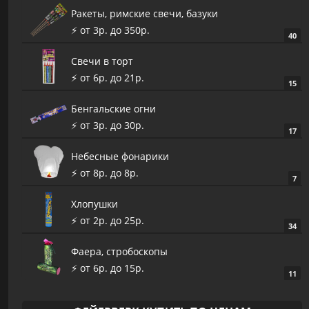
Ракеты, римские свечи, базуки
⚡️ от 3р. до 350р.
40
Cвечи в торт
⚡️ от 6р. до 21р.
15
Бенгальские огни
⚡️ от 3р. до 30р.
17
Небесные фонарики
⚡️ от 8р. до 8р.
7
Хлопушки
⚡️ от 2р. до 25р.
34
Фаера, стробоскопы
⚡️ от 6р. до 15р.
11