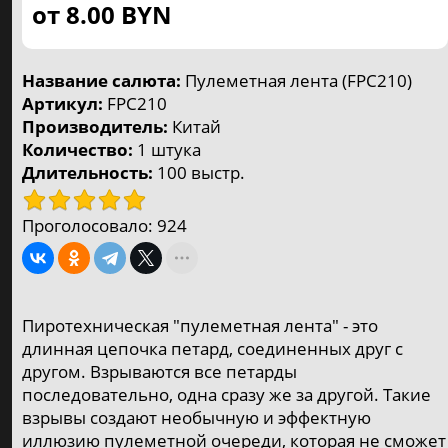
⚡️ от 80р. до 180р.
от 8.00
BYN
4
Большие салюты
⚡️ от 200р. до 350р.
Название салюта:
Пулеметная лента (FPC210)
4
Артикул:
FPC210
Супербольшие салюты
Производитель:
Китай
⚡️ от 400р. до 1170р.
Количество:
1 штука
5
Длительность:
100 выстр.
Мегабольшие салюты
⚡️ от 430р. до 2600р.
3
Проголосовало:
924
Петарды, шутихи
⚡️ от 3р. до 50р.
8
Фестивальные шары
Пиротехническая "пулеметная лента" - это
⚡️ от 50р. до 90р.
длинная цепочка петард, соединенных друг с
другом. Взрываются все петарды
Фонтаны
последовательно, одна сразу же за другой. Такие
⚡️ от 5р. до 100р.
взрывы создают необычную и эффектную
3
иллюзию пулеметной очереди, которая не сможет