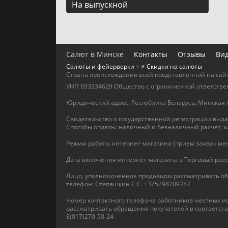
На выпускной
Салют в Минске
Контакты
Отзывы
Вид
Салюты и фейерверки
>
⚡️ Скидки на салюты
Страна происхождения всей представленной на сайт
УНП 693334629 Общество с ограниченной ответствен
Юридический адрес: Республика Беларусь, Минская о
Свидетельство о государственной регистрации выда
Способы оплаты: наличный и безналичный расчет, к
Режим работы интернет-магазина (прием заявок мене
Дата включения интернет-магазина в Торговый реест
Лицо, уполномоченное продавцом рассматривать об
телефон: Степашкин С.С. +375298709787
Номер контактного телефона работников местных и
рассматривать обращения покупателей в соответст
8(017)270-50-24