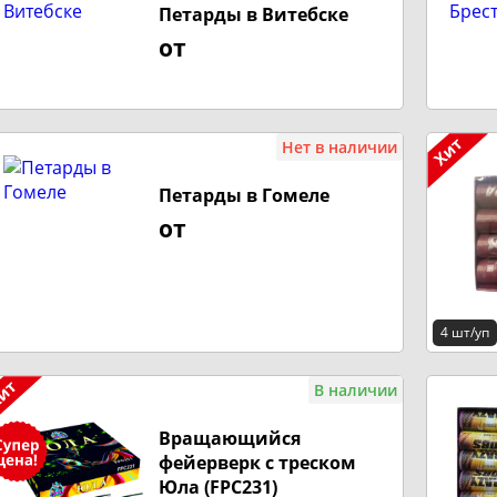
Петарды в Витебске
от
Нет в наличии
Петарды в Гомеле
от
4 шт/уп
В наличии
Вращающийся
фейерверк с треском
Юла (FPC231)