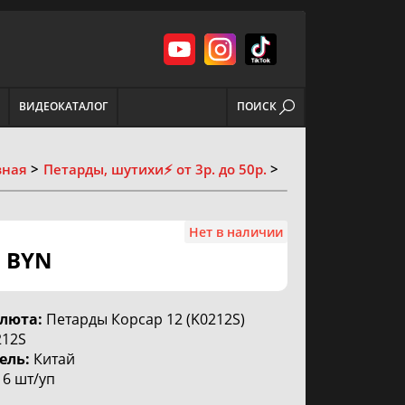
ВИДЕОКАТАЛОГ
ПОИСК
вная
Петарды, шутихи
⚡️ от 3р. до 50р.
Нет в наличии
0
BYN
люта:
Петарды Корсар 12 (K0212S)
12S
ель:
Китай
6 шт/уп