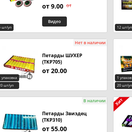
от 9.00
от
Видео
6 шт/уп
12 шт/уп
Нет в наличии
Петарды ШУХЕР
(TKP705)
от 20.00
1 упаковка
1 упаков
20 шт/уп
20 шт/уп
В наличии
Петарды Звиздец
(TKP310)
от 55.00