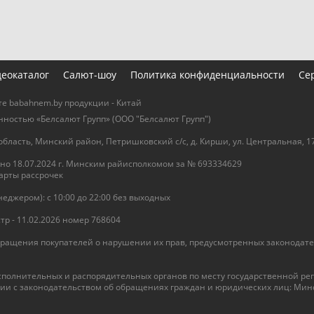
еокаталог
Салют-шоу
Политика конфиденциальности
Се
е babahnem.by продукции - Китай
ностью «Белсалют Групп» (ООО "Белсалют Групп")
бласть, Минский район, Петришковский с/с, д. Кирши, ул. Центральная, 1
но 18.07.2024 г. Минским райисполкомом за № 693334629
арты рассрочек
джером): с 10:00 до 22:00 без выходных
р - 11.02.2026 номер 768604
ращения покупателей о нарушении их прав, предусмотренных законодате
сполнительных и распорядительных органов по месту государственной р
вии с законодательством об обращениях граждан и юридических лиц: М