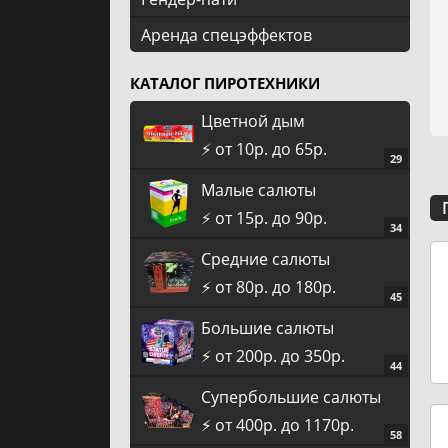
Аренда спецэффектов
КАТАЛОГ ПИРОТЕХНИКИ
Цветной дым
⚡️ от 10р. до 65р.
29
Малые салюты
⚡️ от 15р. до 90р.
34
Средние салюты
⚡️ от 80р. до 180р.
45
Большие салюты
⚡️ от 200р. до 350р.
44
Супербольшие салюты
⚡️ от 400р. до 1170р.
58