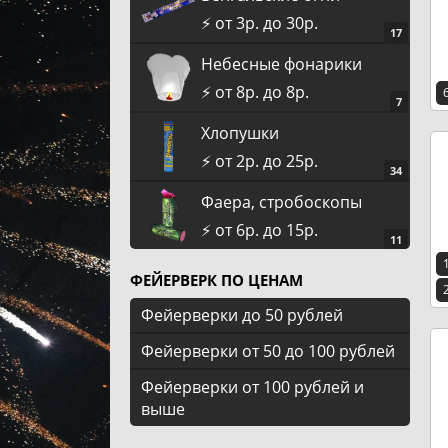
⚡️ от 3р. до 30р.
17
Небесные фонарики
⚡️ от 8р. до 8р.
7
Хлопушки
⚡️ от 2р. до 25р.
34
Фаера, стробоскопы
⚡️ от 6р. до 15р.
11
ФЕЙЕРВЕРК ПО ЦЕНАМ
Фейерверки до 50 рублей
Фейерверки от 50 до 100 рублей
Фейерверки от 100 рублей и
выше