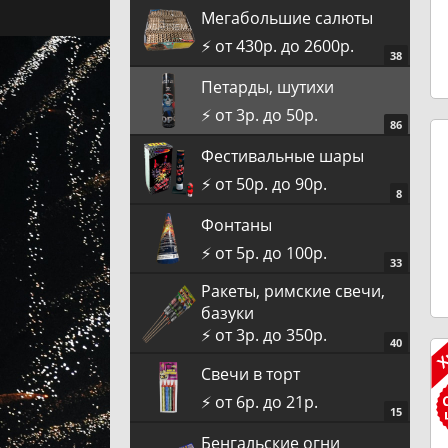
Мегабольшие салюты
⚡️ от 430р. до 2600р.
38
Петарды, шутихи
⚡️ от 3р. до 50р.
86
Фестивальные шары
⚡️ от 50р. до 90р.
8
Фонтаны
⚡️ от 5р. до 100р.
33
Ракеты, римские свечи,
базуки
⚡️ от 3р. до 350р.
40
Cвечи в торт
⚡️ от 6р. до 21р.
15
Бенгальские огни