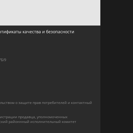
ртификаты качества и безопасности
7Б/9
льством о защите прав потребителей и контактный
егистрации продавца, уполномоченных
инский районнный исполнительный комитет