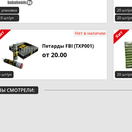
1 упаковка
20 шт/уп
10 шт/уп
20 шт/уп
Нет в наличии
Петарды FBI (TXP001)
от 20.00
5 шт/уп
20 шт/уп
ВЫ СМОТРЕЛИ: