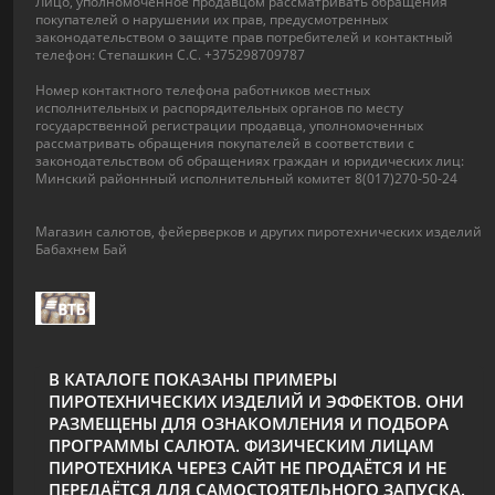
Лицо, уполномоченное продавцом рассматривать обращения
покупателей о нарушении их прав, предусмотренных
законодательством о защите прав потребителей и контактный
телефон: Степашкин С.С. +375298709787
Номер контактного телефона работников местных
исполнительных и распорядительных органов по месту
государственной регистрации продавца, уполномоченных
рассматривать обращения покупателей в соответствии с
законодательством об обращениях граждан и юридических лиц:
Минский районнный исполнительный комитет 8(017)270-50-24
Магазин салютов, фейерверков и других пиротехнических изделий
Бабахнем Бай
В КАТАЛОГЕ ПОКАЗАНЫ ПРИМЕРЫ
ПИРОТЕХНИЧЕСКИХ ИЗДЕЛИЙ И ЭФФЕКТОВ. ОНИ
РАЗМЕЩЕНЫ ДЛЯ ОЗНАКОМЛЕНИЯ И ПОДБОРА
ПРОГРАММЫ САЛЮТА. ФИЗИЧЕСКИМ ЛИЦАМ
ПИРОТЕХНИКА ЧЕРЕЗ САЙТ НЕ ПРОДАЁТСЯ И НЕ
ПЕРЕДАЁТСЯ ДЛЯ САМОСТОЯТЕЛЬНОГО ЗАПУСКА.