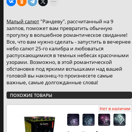
Ракеты, римские свечи, базуки
⚡️ от 3р. до 350р.
4
Малый салют
"Рандеву", рассчитанный на 9
Cвечи в торт
залпов, поможет вам превратить обычную
⚡️ от 6р. до 21р.
прогулку в волшебное романтическое свидание!
1
Все, что вам нужно сделать - запустить в вечернее
Бенгальские огни
небо салют 25-го калибра и любоваться
⚡️ от 3р. до 30р.
распускающимися в темных небесах красочными
1
узорами. Возможно, в этой романтической
Небесные фонарики
обстановке под яркими вспышками над вашей
⚡️ от 8р. до 8р.
головой вы наконец-то произнесете самые
важные, самые долгожданные слова!
Хлопушки
⚡️ от 2р. до 25р.
ПОХОЖИЕ ТОВАРЫ
3
Фаера, стробоскопы
Нет в наличии
⚡️ от 6р. до 15р.
1
ФЕЙЕРВЕРК ПО ЦЕНАМ