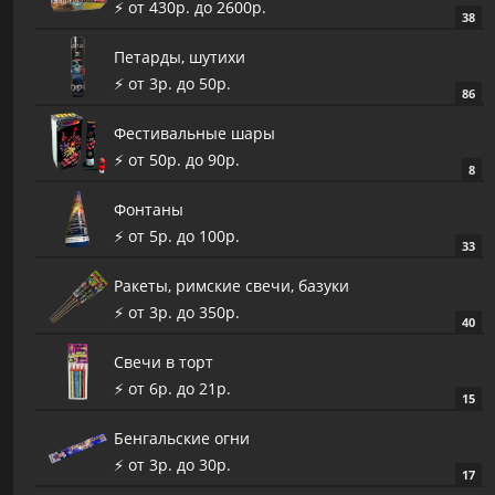
⚡️ от 430р. до 2600р.
38
Петарды, шутихи
⚡️ от 3р. до 50р.
86
Фестивальные шары
⚡️ от 50р. до 90р.
8
Фонтаны
⚡️ от 5р. до 100р.
33
Ракеты, римские свечи, базуки
⚡️ от 3р. до 350р.
40
Cвечи в торт
⚡️ от 6р. до 21р.
15
Бенгальские огни
⚡️ от 3р. до 30р.
17