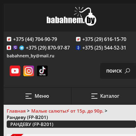
+375 (44) 704-90-79
+375 (29) 616-15-70
+375 (29) 870-97-87
+375 (25) 544-52-31
babahnem_by@mail.ru
ПОИСК
Меню
Каталог
ПРОВЕДЕНИЕ ФЕЙЕРВЕРК-ШОУ
Главная
Малые салюты
⚡️ от 15р. до 90р.
САЛЮТЫ И ФЕЙЕРВЕРКИ
Рандеву (FP-B201)
Создание пиромузыкального шоу
СКИДКИ И АКЦИИ
РАНДЕВУ (FP-B201)
Пиротехнические фигуры и надписи
ЛИЦЕНЗИЯ