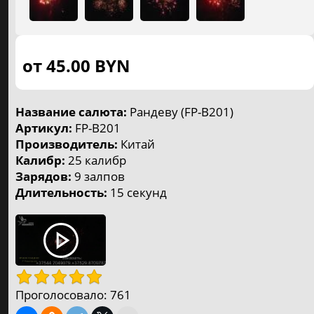
⚡️ от 80р. до 180р.
4
Большие салюты
⚡️ от 200р. до 350р.
4
от 45.00
BYN
Супербольшие салюты
⚡️ от 400р. до 1170р.
5
Название салюта:
Рандеву (FP-B201)
Мегабольшие салюты
Артикул:
FP-B201
Производитель:
Китай
⚡️ от 430р. до 2600р.
3
Калибр:
25 калибр
Петарды, шутихи
Зарядов:
9 залпов
Длительность:
15 секунд
⚡️ от 3р. до 50р.
8
Фестивальные шары
⚡️ от 50р. до 90р.
Фонтаны
⚡️ от 5р. до 100р.
Проголосовало:
761
3