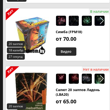
В наличии
Симба (FPM18)
от 70.00
20 залпов
18 калибр
Видео
27 секунд
Нет в наличии
Салют 20 залпов Ладонь
(LBA20)
от 65.00
20 залпов