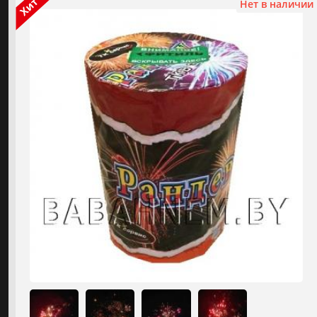
Нет в наличии
Фонтаны холодного огня
ДЛЯ КЛИЕНТОВ
Огнепады
О КОМПАНИИ
Наши работы
МАГАЗИНЫ
Гендер-пати
ОТЗЫВЫ
Аренда спецэффектов
ВИДЕОКАТАЛОГ
КАТАЛОГ ПИРОТЕХНИКИ
Цветной дым
⚡️ от 10р. до 65р.
2
Малые салюты
⚡️ от 15р. до 90р.
3
Средние салюты