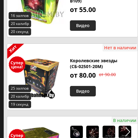
B109)
от 55.00
16 залпов
20 калибр
Видео
20 секунд
Нет в наличии
Королевские звезды
(СБ-02501-20М)
от 80.00
от 90.00
25 залпов
Видео
20 калибр
19 секунд
В наличии