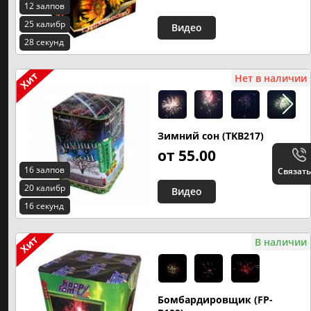
12 залпов
25 калибр
Видео
28 секунд
Нет в наличии
Зимний сон (TKB217)
от 55.00
16 залпов
Связать
20 калибр
Видео
16 секунд
В наличии
Бомбардировщик (FP-