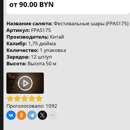
⚡️ от 80р. до 180р.
от 90.00
BYN
4
Большие салюты
⚡️ от 200р. до 350р.
Название салюта:
Фестивальные шары (FPAS175)
4
Артикул:
FPAS175
Супербольшие салюты
Производитель:
Китай
⚡️ от 400р. до 1170р.
Калибр:
1,75 дюйма
5
Количество:
1 упаковка
Мегабольшие салюты
Зарядов:
12 шт/уп
⚡️ от 430р. до 2600р.
Высота:
Высота 50 м
3
Петарды, шутихи
⚡️ от 3р. до 50р.
8
Фестивальные шары
⚡️ от 50р. до 90р.
Проголосовало:
1092
Фонтаны
⚡️ от 5р. до 100р.
3