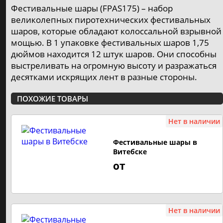
Ракеты, римские свечи, базуки
Фестивальные шары (FPAS175) – набор
⚡️ от 3р. до 350р.
великолепных пиротехнических фестивальных
4
шаров, которые обладают колоссальной взрывной
Cвечи в торт
мощью. В 1 упаковке фестивальных шаров 1,75
⚡️ от 6р. до 21р.
дюймов находится 12 штук шаров. Они способны
1
выстреливать на огромную высоту и разражаться
Бенгальские огни
десятками искрящих лент в разные стороны.
⚡️ от 3р. до 30р.
1
ПОХОЖИЕ ТОВАРЫ
Небесные фонарики
⚡️ от 8р. до 8р.
Нет в наличии
Хлопушки
Фестивальные шары в
Витебске
⚡️ от 2р. до 25р.
3
от
Фаера, стробоскопы
⚡️ от 6р. до 15р.
1
Нет в наличии
ФЕЙЕРВЕРК ПО ЦЕНАМ