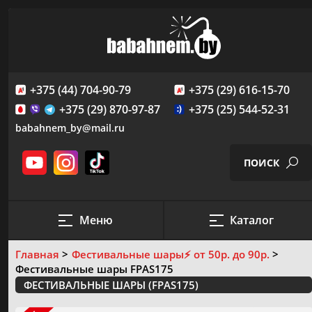
+375 (44) 704-90-79
+375 (29) 616-15-70
+375 (29) 870-97-87
+375 (25) 544-52-31
babahnem_by@mail.ru
ПОИСК
Меню
Каталог
ПРОВЕДЕНИЕ ФЕЙЕРВЕРК-ШОУ
Главная
Фестивальные шары
⚡️ от 50р. до 90р.
САЛЮТЫ И ФЕЙЕРВЕРКИ
Фестивальные шары FPAS175
Создание пиромузыкального шоу
СКИДКИ И АКЦИИ
ФЕСТИВАЛЬНЫЕ ШАРЫ (FPAS175)
Пиротехнические фигуры и надписи
ЛИЦЕНЗИЯ