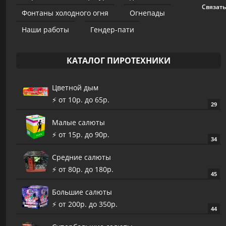
Связать
Фонтаны холодного огня
Огнепады
Наши работы
Гендер-пати
КАТАЛОГ ПИРОТЕХНИКИ
Цветной дым
⚡️ от 10р. до 65р.
29
Малые салюты
⚡️ от 15р. до 90р.
34
Средние салюты
⚡️ от 80р. до 180р.
45
Большие салюты
⚡️ от 200р. до 350р.
44