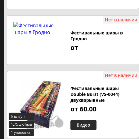
ЗАКАЗАТЬ САЛЮТ НА ПРАЗДНИК
Нет в наличии
На свадьбу
Фестивальные шары в
Гродно
Фаершоу на свадьбу
от
На день рождения
На выпускной
Нет в наличии
Фестивальные шары
Double Burst (VS-0044)
двухвзрывные
от 60.00
6 шт/уп
1,75 дюйма
Видео
1 упаковка