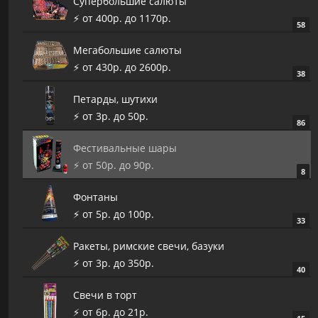
Супербольшие салюты
⚡️ от 400р. до 1170р.
58
Мегабольшие салюты
⚡️ от 430р. до 2600р.
38
Петарды, шутихи
⚡️ от 3р. до 50р.
86
Фестивальные шары
⚡️ от 50р. до 90р.
8
Фонтаны
⚡️ от 5р. до 100р.
33
Ракеты, римские свечи, базуки
⚡️ от 3р. до 350р.
40
Cвечи в торт
⚡️ от 6р. до 21р.