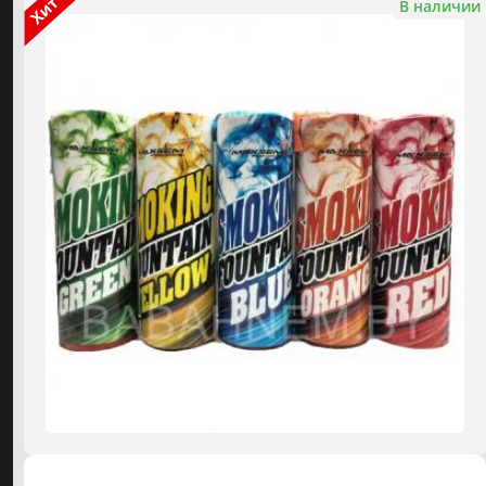
В наличии
Фонтаны холодного огня
ДЛЯ КЛИЕНТОВ
Огнепады
О КОМПАНИИ
Наши работы
МАГАЗИНЫ
Гендер-пати
ОТЗЫВЫ
Аренда спецэффектов
ВИДЕОКАТАЛОГ
КАТАЛОГ ПИРОТЕХНИКИ
Цветной дым
⚡️ от 10р. до 65р.
2
Малые салюты
⚡️ от 15р. до 90р.
3
Средние салюты