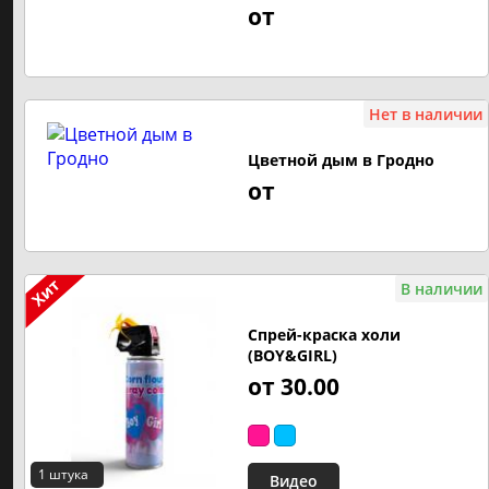
от
ЗАКАЗАТЬ САЛЮТ НА ПРАЗДНИК
На свадьбу
Нет в наличии
Фаершоу на свадьбу
Цветной дым в Гродно
от
На день рождения
На выпускной
В наличии
Спрей-краска холи
(BOY&GIRL)
от 30.00
1 штука
Видео