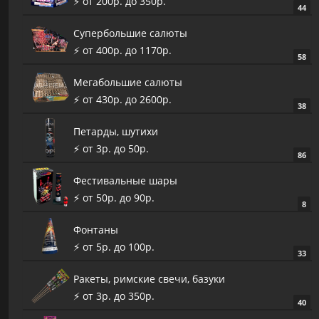
⚡️ от 200р. до 350р.
44
Супербольшие салюты
⚡️ от 400р. до 1170р.
58
Мегабольшие салюты
⚡️ от 430р. до 2600р.
38
Петарды, шутихи
⚡️ от 3р. до 50р.
86
Фестивальные шары
⚡️ от 50р. до 90р.
8
Фонтаны
⚡️ от 5р. до 100р.
33
Ракеты, римские свечи, базуки
⚡️ от 3р. до 350р.
40