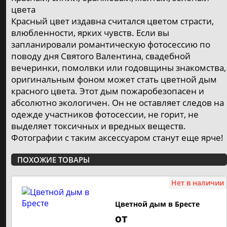
Ракеты, римские свечи, базуки
цвета
⚡️ от 3р. до 350р.
Красный цвет издавна считался цветом страсти,
4
влюбленности, ярких чувств. Если вы
Cвечи в торт
запланировали романтическую фотосессию по
⚡️ от 6р. до 21р.
поводу дня Святого Валентина, свадебной
1
вечеринки, помолвки или годовщины знакомства,
Бенгальские огни
оригинальным фоном может стать цветной дым
⚡️ от 3р. до 30р.
красного цвета. Этот дым пожаробезопасен и
1
абсолютно экологичен. Он не оставляет следов на
Небесные фонарики
одежде участников фотосессии, не горит, не
⚡️ от 8р. до 8р.
выделяет токсичных и вредных веществ.
Фотографии с таким аксессуаром станут еще ярче!
Хлопушки
⚡️ от 2р. до 25р.
ПОХОЖИЕ ТОВАРЫ
3
Фаера, стробоскопы
Нет в наличии
⚡️ от 6р. до 15р.
1
Цветной дым в Бресте
от
ФЕЙЕРВЕРК ПО ЦЕНАМ