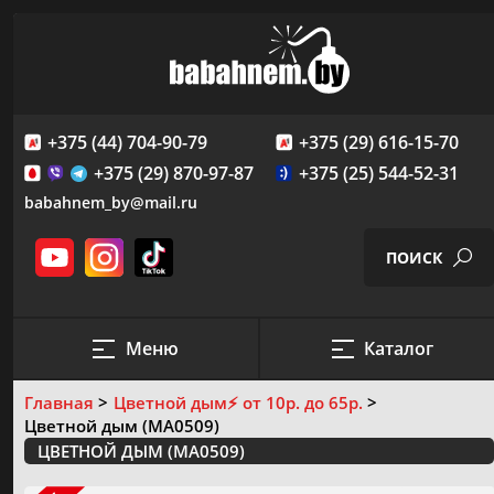
+375 (44) 704-90-79
+375 (29) 616-15-70
+375 (29) 870-97-87
+375 (25) 544-52-31
babahnem_by@mail.ru
ПОИСК
Меню
Каталог
ПРОВЕДЕНИЕ ФЕЙЕРВЕРК-ШОУ
Главная
Цветной дым
⚡️ от 10р. до 65р.
САЛЮТЫ И ФЕЙЕРВЕРКИ
Цветной дым (MA0509)
Создание пиромузыкального шоу
СКИДКИ И АКЦИИ
ЦВЕТНОЙ ДЫМ (MA0509)
Пиротехнические фигуры и надписи
ЛИЦЕНЗИЯ