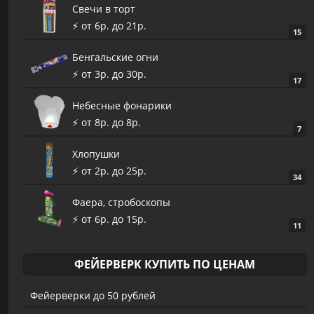
Cвечи в торт
⚡️ от 6р. до 21р.
15
Бенгальские огни
⚡️ от 3р. до 30р.
17
Небесные фонарики
⚡️ от 8р. до 8р.
7
Хлопушки
⚡️ от 2р. до 25р.
34
Фаера, стробоскопы
⚡️ от 6р. до 15р.
11
ФЕЙЕРВЕРК КУПИТЬ ПО ЦЕНАМ
Фейерверки до 50 рублей